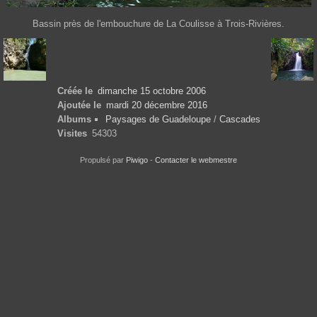
Bassin près de l'embouchure de La Coulisse à Trois-Rivières.
Créée le
dimanche 15 octobre 2006
Ajoutée le
mardi 20 décembre 2016
Albums
Paysages de Guadeloupe
/
Cascades
Visites
54303
Propulsé par
Piwigo
-
Contacter le webmestre