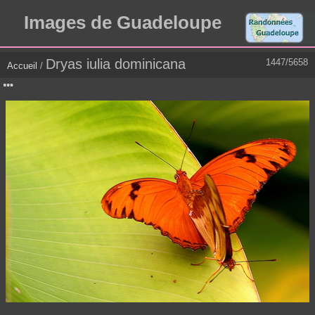
Images de Guadeloupe
Dryas iulia dominicana
1447/5658
Accueil
/