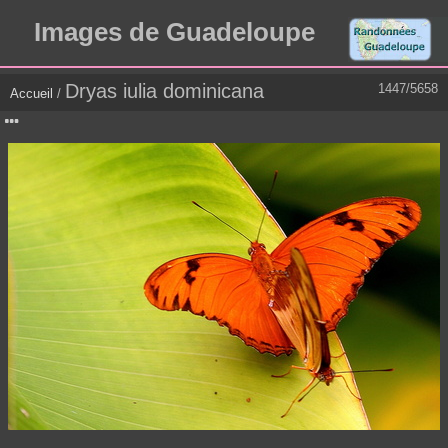
Images de Guadeloupe
Dryas iulia dominicana
1447/5658
Accueil
/