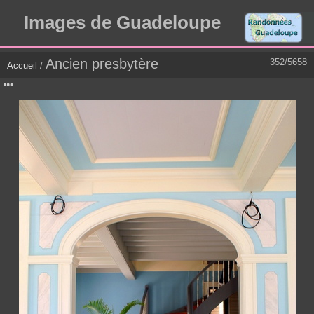
Images de Guadeloupe
Ancien presbytère
352/5658
Accueil
/