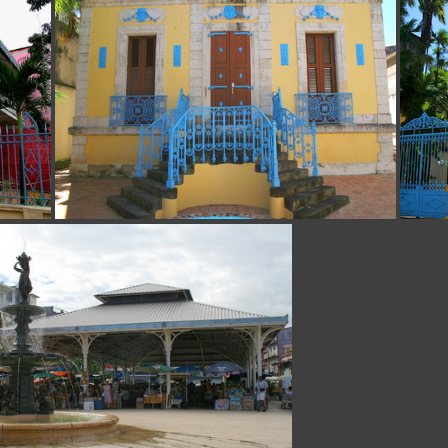
Zévallos
Zévallos
Ancien
Musée Schoelcher