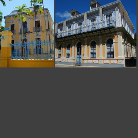
 presbytère
Ancien presbytère
Musée Schoelcher
Médiathèque