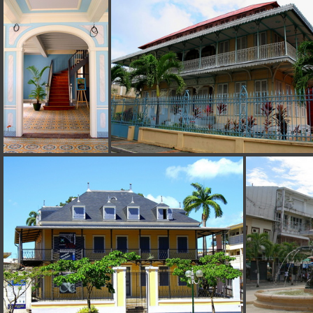
Zévallos
Ancien presbytère
Musée St-John Perse