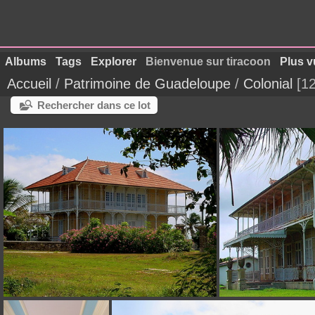
Albums
Tags
Explorer
Bienvenue sur tiracoon
Plus v
Accueil
/
Patrimoine de Guadeloupe
/
Colonial
1
Rechercher dans ce lot