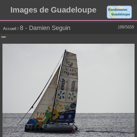
Images de Guadeloupe
8 - Damien Seguin
188/5658
Accueil
/