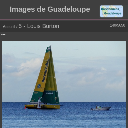
Images de Guadeloupe
5 - Louis Burton
140/5658
Accueil
/