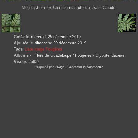
Megalastrum (ex-Ctenitis) macrotheca. Saint-Claude.
Créée le
mercredi 25 décembre 2019
Ajoutée le
dimanche 29 décembre 2019
Tags
Liste rouge Fougères
Albums
Flore de Guadeloupe
/
Fougères
/
Dryopteridaceae
Visites
25832
Propulsé par
Piwigo
-
Contacter le webmestre