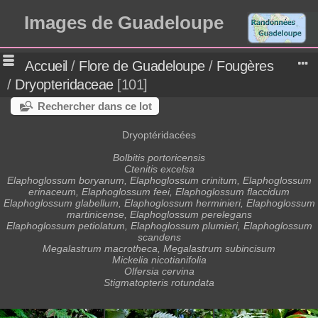
Images de Guadeloupe
Accueil
/
Flore de Guadeloupe
/
Fougères
/
Dryopteridaceae
101
Rechercher dans ce lot
Dryoptéridacées
Bolbitis portoricensis
Ctenitis excelsa
Elaphoglossum boryanum, Elaphoglossum crinitum, Elaphoglossum
erinaceum, Elaphoglossum feei, Elaphoglossum flaccidum
Elaphoglossum glabellum, Elaphoglossum herminieri, Elaphoglossum
martinicense, Elaphoglossum perelegans
Elaphoglossum petiolatum, Elaphoglossum plumieri, Elaphoglossum
scandens
Megalastrum macrotheca, Megalastrum subincisum
Mickelia nicotianifolia
Olfersia cervina
Stigmatopteris rotundata