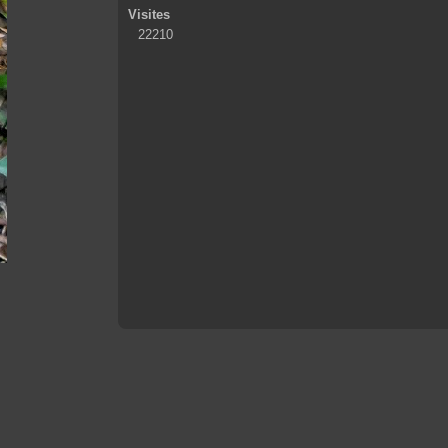
Visites
22210