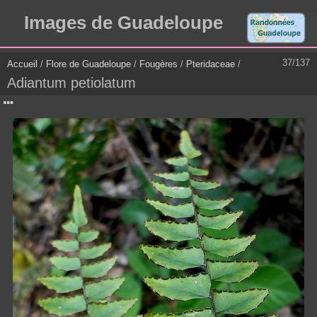
Images de Guadeloupe
37/137
Accueil
/
Flore de Guadeloupe
/
Fougères
/
Pteridaceae
/
Adiantum petiolatum