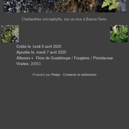
Cheilanthes microphylla, sur un mur à Basse-Terre.
Créée le
lundi 6 avril 2020
Ajoutée le
mardi 7 avril 2020
Albums
Flore de Guadeloupe
/
Fougères
/
Pteridaceae
Visites
20053
Propulsé par
Piwigo
-
Contacter le webmestre