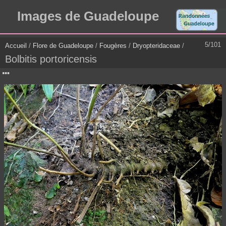
Images de Guadeloupe
5/101
Accueil
/
Flore de Guadeloupe
/
Fougères
/
Dryopteridaceae
/
Bolbitis portoricensis