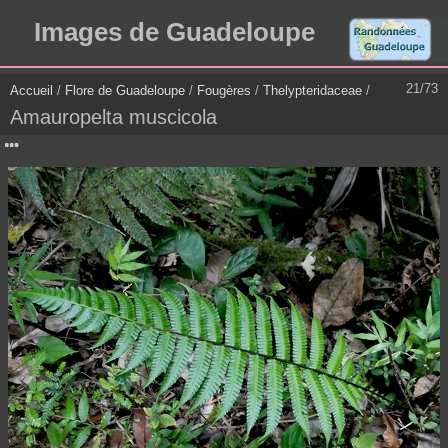
Images de Guadeloupe
21/73
Accueil
/
Flore de Guadeloupe
/
Fougères
/
Thelypteridaceae
/
Amauropelta muscicola