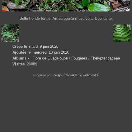
Belle fronde fertile, Amauropelta muscicola. Bouillante.
Créée le
mardi 9 juin 2020
Ajoutée le
mercredi 10 juin 2020
Albums
Flore de Guadeloupe
/
Fougères
/
Thelypteridaceae
Visites
20089
Propulsé par
Piwigo
-
Contacter le webmestre