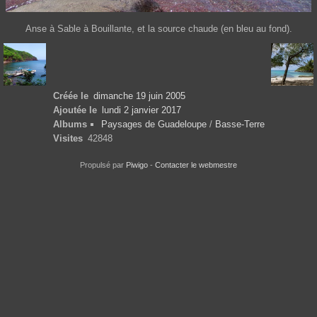
Anse à Sable à Bouillante, et la source chaude (en bleu au fond).
Créée le
dimanche 19 juin 2005
Ajoutée le
lundi 2 janvier 2017
Albums
Paysages de Guadeloupe
/
Basse-Terre
Visites
42848
Propulsé par
Piwigo
-
Contacter le webmestre