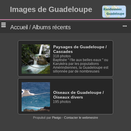
Images de Guadeloupe
Accueil
/
Albums récents
Paysages de Guadeloupe
/
Cascades
318 photos
Baptisée " l'Ile aux belles eaux " ou
Karukéra par les populations
Amérindiennes, la Guadeloupe est
sillonnée par de nombreuses
rivières qui tombent en cascades
ou sauts, descendent des
toboggans naturels et se calment
dans des bassins bleu émeraude,
véritables piscines qui invitent à la
Oiseaux de Guadeloupe
/
baignade.
Oiseaux divers
195 photos
Propulsé par
Piwigo
-
Contacter le webmestre