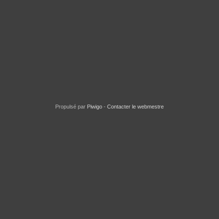
ir
Rivière Madéclair
Riviè
Propulsé par
Piwigo
-
Contacter le webmestre