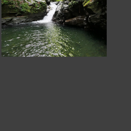
Falco sparverius
Rivière Madécla
Rivière Madéclair