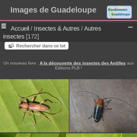
Images de Guadeloupe
Accueil
/
Insectes & Autres
/
Autres
insectes
172
Rechercher dans ce lot
Un nouveau livre :
A la découverte des insectes des Antilles
aux
Editions PLB !