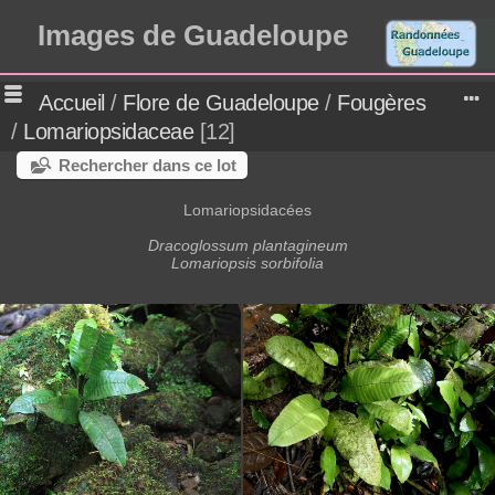
Images de Guadeloupe
Accueil
/
Flore de Guadeloupe
/
Fougères
/
Lomariopsidaceae
12
Rechercher dans ce lot
Lomariopsidacées
Dracoglossum plantagineum
Lomariopsis sorbifolia